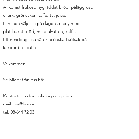
Ankomst frukost, nygräddat bröd, pålägg ost,
chark, grönsaker, kaffe, te, juice.
Lunchen väljer ni på dagens meny med
platsbakat bröd, mineralvatten, kaffe.
Eftermiddagsfika väljer ni önskad sötsak på
kakbordet i cafét.
Välkommen
Se bilder från oss här
Kontakta oss för bokning och priser.
mail:
lisa@lisa.se
tel:
08-644 72 03