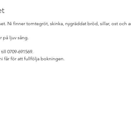
et
et. Ni finner tomtegröt, skinka, nygräddat bröd, sillar, ost och a
 på ljuv sång. 
ill 0709-691569. 
ni får för att fullfölja bokningen. 