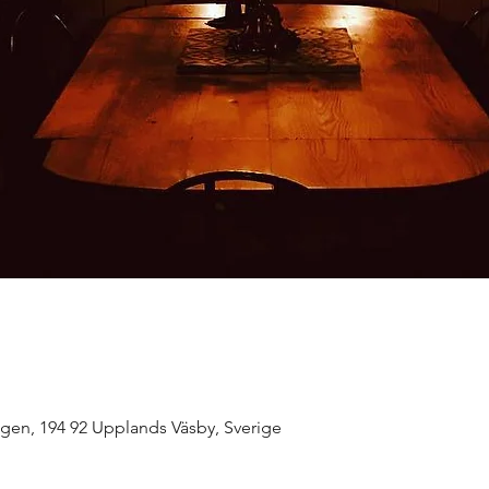
en, 194 92 Upplands Väsby, Sverige