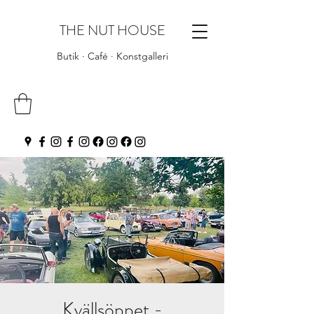
THE NUT HOUSE
Butik · Café · Konstgalleri
Kvällsöppet -