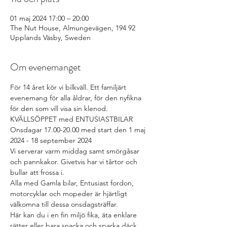
01 maj 2024 17:00 – 20:00
The Nut House, Almungevägen, 194 92
Upplands Väsby, Sweden
Om evenemanget
För 14 året kör vi bilkväll. Ett familjärt 
evenemang för alla åldrar, för den nyfikna 
för den som vill visa sin klenod.
KVÄLLSÖPPET med ENTUSIASTBILAR
Onsdagar 17.00-20.00 med start den 1 maj 
2024 - 18 september 2024
Vi serverar varm middag samt smörgåsar 
och pannkakor. Givetvis har vi tårtor och 
bullar att frossa i.
Alla med Gamla bilar, Entusiast fordon, 
motorcyklar och mopeder är hjärtligt 
välkomna till dessa onsdagsträffar. 
Här kan du i en fin miljö fika, äta enklare 
rätter eller bara snacka och sparka däck 