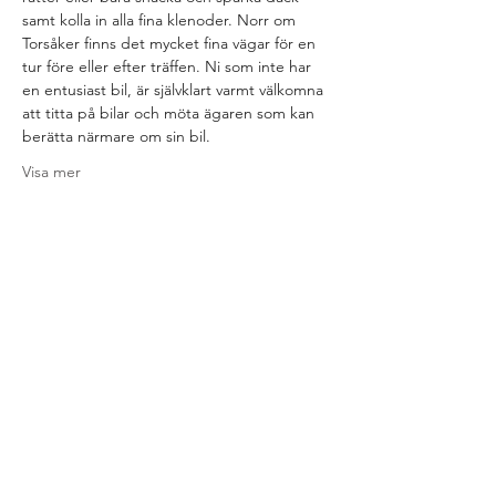
samt kolla in alla fina klenoder. Norr om 
Torsåker finns det mycket fina vägar för en 
tur före eller efter träffen. Ni som inte har 
en entusiast bil, är självklart varmt välkomna 
att titta på bilar och möta ägaren som kan 
berätta närmare om sin bil.
Visa mer
Dela detta evenemang
The Nut House