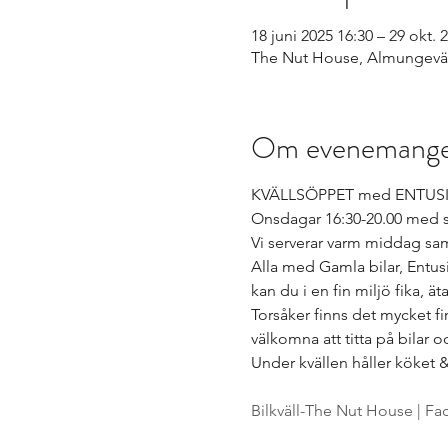
18 juni 2025 16:30 – 29 okt. 
The Nut House, Almungeväg
Om evenemang
KVÄLLSÖPPET med ENTUSI
Onsdagar 16:30-20.00 med s
Vi serverar varm middag samt
Alla med Gamla bilar, Entusi
kan du i en fin miljö fika, ä
Torsåker finns det mycket fina
välkomna att titta på bilar
Under kvällen håller köket &
Bilkväll-The Nut House | F