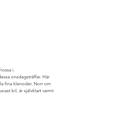
rossa i.
dessa onsdagsträffar. Här 
lla fina klenoder. Norr om 
iast bil, är självklart varmt 