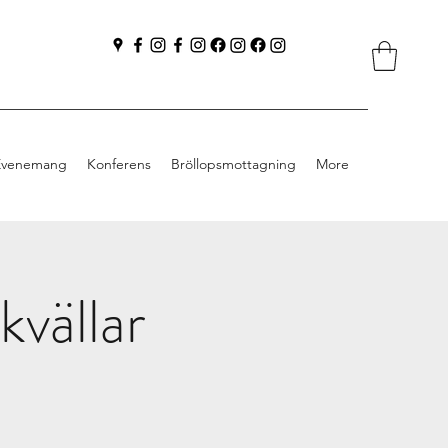
Evenemang
Konferens
Bröllopsmottagning
More
kvällar