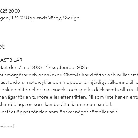
2025 20:00
en, 194 92 Upplands Väsby, Sverige
et
ASTBILAR
tart den 7 maj 2025 - 17 september 2025
 smörgåsar och pannkakor. Givetvis har vi tårtor och bullar att f
ast fordon, motorcyklar och mopeder är hjärtligt välkomna till 
ta enklare rätter eller bara snacka och sparka däck samt kolla in a
 vägar för en tur före eller efter träffen. Ni som inte har en entus
 och möta ägaren som kan berätta närmare om sin bil.
 caféet öppet för den som önskar något sött eller salt.
acebook