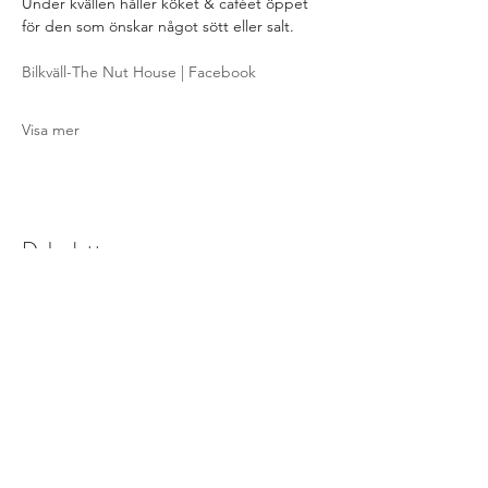
Under kvällen håller köket & caféet öppet 
för den som önskar något sött eller salt.
Bilkväll-The Nut House | Facebook
Visa mer
Dela detta evenemang
The Nut House
Subscribe Form