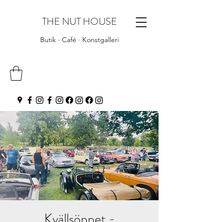
THE NUT HOUSE
Butik · Café · Konstgalleri
Kvällsöppet -